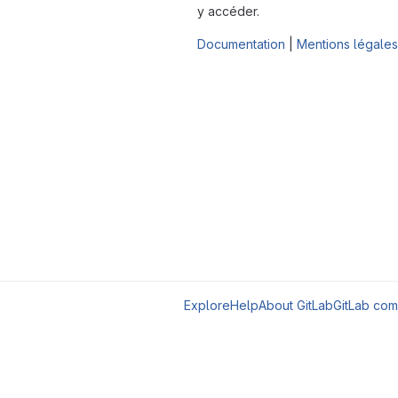
y accéder.
Documentation
|
Mentions légales
Explore
Help
About GitLab
GitLab com