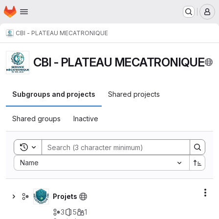
Homepage
Skip to main content
M
CBI - PLATEAU MECATRONIQUE
CBI - PLATEAU MECATRONIQUE
Subgroups and projects
Shared projects
Shared groups
Inactive
Toggle search history
Sort by:
Name
Act
Projets
3
5
1