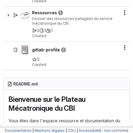
Created
Ressources
Act
Dossier des ressources partagées du service
mécatronique du CBI.
3
3
1
Created
Act
gitlab-profile
0
Created
README.md
Bienvenue sur le Plateau
Mécatronique du CBI
Vous êtes dans l'espace ressource et documentation du
Plateau Technique Conception et Réalisation des
Documentation
|
Mentions légales
|
CGU
|
Accessibilité : non conforme