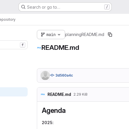
Search or go to…
/
epository
main
planning
README.md
f
README.md
3d560a4c
README.md
2.29 KiB
Agenda
2025: