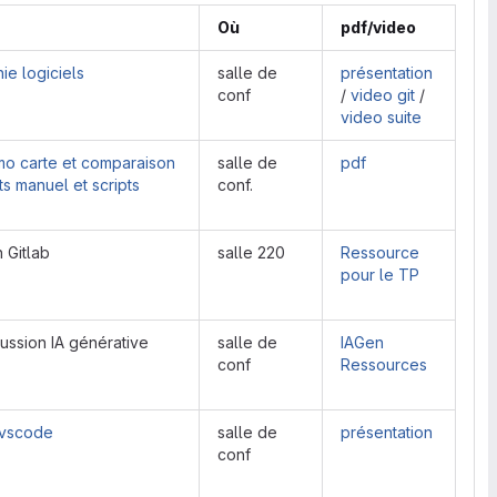
Où
pdf/video
nie logiciels
salle de
présentation
conf
/
video git
/
video suite
o carte et comparaison
salle de
pdf
ts manuel et scripts
conf.
 Gitlab
salle 220
Ressource
pour le TP
ussion IA générative
salle de
IAGen
conf
Ressources
 vscode
salle de
présentation
conf