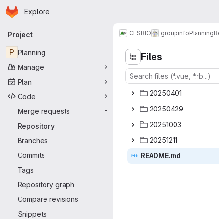
Homepage
Skip to main content
Explore
Primary navigation
CESBIO
groupinfo
Planning
R
Project
P
Planning
Files
Manage
Plan
2025
‎0401‎
Code
2025
‎0429‎
Merge requests
-
2025
‎1003‎
Repository
2025
‎1211‎
Branches
Commits
READ
‎ME.md‎
Tags
Repository graph
Compare revisions
Snippets