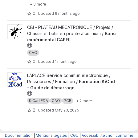
+ 3 more
0
Updated
6 months ago
View Banc expérimental CAPFIL project
CBI - PLATEAU MECATRONIQUE / Projets /
Châssis et bâtis en profilé aluminium /
Banc
expérimental CAPFIL
CAO
0
Updated
1 month ago
View Formation KiCad - Guide de démarrage project
LAPLACE Service commun électronique /
Ressources / Formation /
Formation KiCad
- Guide de démarrage
KiCad EDA
CAO
PCB
+ 2 more
0
Updated
May 20, 2025
Documentation
|
Mentions légales
|
CGU
|
Accessibilité : non conforme