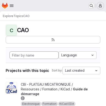
Homepage
Skip to main content
M
Explore
Topics
CAO
CAO
C
Language
Projects with this topic
Last created
Sort by:
View Guide de démarrage project
CBI - PLATEAU MECATRONIQUE /
Ressources / Formation / KiCad /
Guide de
démarrage
Electronique
Formation
KiCad EDA