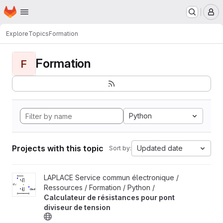
Homepage
Skip to main content
M
Explore
Topics
Formation
Formation
F
Python
Projects with this topic
Updated date
Sort by:
View Calculateur de résistances pour pont diviseur de tension p
LAPLACE Service commun électronique /
Ressources / Formation / Python /
Calculateur de résistances pour pont
diviseur de tension