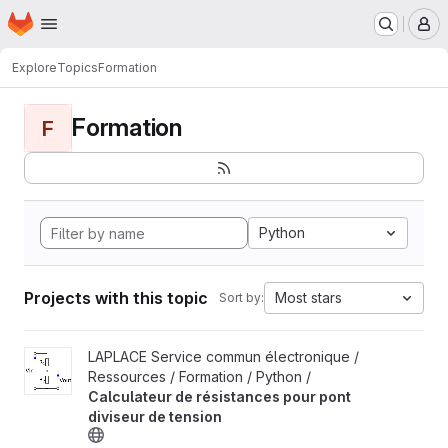
Homepage
Skip to main content
M
Explore
Topics
Formation
Formation
F
Python
Projects with this topic
Most stars
Sort by:
View Calculateur de résistances pour pont diviseur de tension p
LAPLACE Service commun électronique /
Ressources / Formation / Python /
Calculateur de résistances pour pont
diviseur de tension