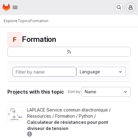
Homepage
Skip to main content
M
Explore
Topics
Formation
Formation
F
Language
Projects with this topic
Name
Sort by:
View Calculateur de résistances pour pont diviseur de tension p
LAPLACE Service commun électronique /
Ressources / Formation / Python /
Calculateur de résistances pour pont
diviseur de tension