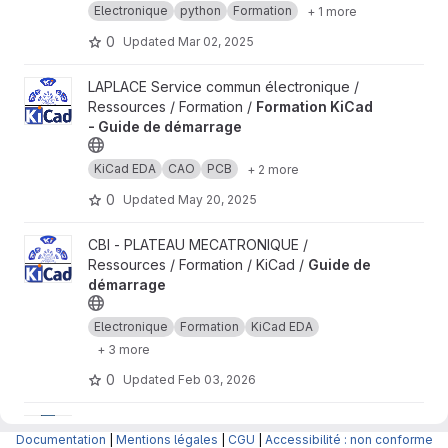
Electronique
python
Formation
+ 1 more
0
Updated
Mar 02, 2025
View Formation KiCad - Guide de démarrage project
LAPLACE Service commun électronique /
Ressources / Formation /
Formation KiCad
- Guide de démarrage
KiCad EDA
CAO
PCB
+ 2 more
0
Updated
May 20, 2025
View Guide de démarrage project
CBI - PLATEAU MECATRONIQUE /
Ressources / Formation / KiCad /
Guide de
démarrage
Electronique
Formation
KiCad EDA
+ 3 more
0
Updated
Feb 03, 2026
View Présentation des dépôts autour de Python project
LAPLACE Service commun électronique /
Documentation
|
Mentions légales
|
CGU
|
Accessibilité : non conforme
Ressources / Formation / Python /