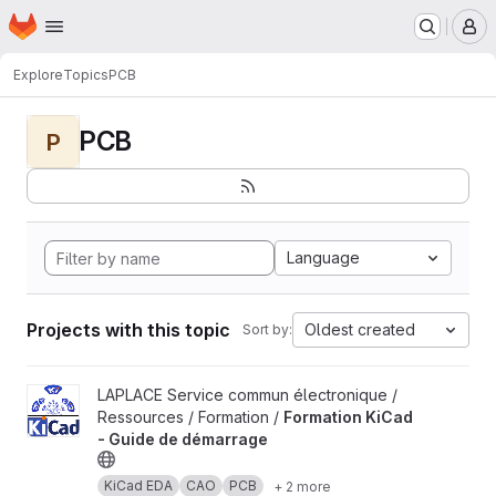
Homepage
Skip to main content
M
Explore
Topics
PCB
PCB
P
Language
Projects with this topic
Oldest created
Sort by:
View Formation KiCad - Guide de démarrage project
LAPLACE Service commun électronique /
Ressources / Formation /
Formation KiCad
- Guide de démarrage
KiCad EDA
CAO
PCB
+ 2 more