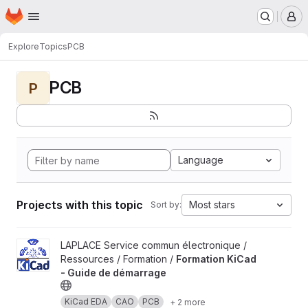
Homepage
Skip to main content
M
Explore
Topics
PCB
PCB
P
Language
Projects with this topic
Most stars
Sort by:
View Formation KiCad - Guide de démarrage project
LAPLACE Service commun électronique /
Ressources / Formation /
Formation KiCad
- Guide de démarrage
KiCad EDA
CAO
PCB
+ 2 more