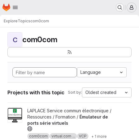
Homepage
Skip to main content
M
Explore
Topics
com0com
com0com
C
Language
Projects with this topic
Oldest created
Sort by:
View Émulateur de ports série virtuels project
LAPLACE Service commun électronique /
Ressources / Formation /
Émulateur de
ports série virtuels
com0com
virtual com ...
VCP
+ 1 more