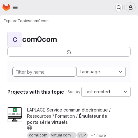
Homepage
Skip to main content
M
Explore
Topics
com0com
com0com
C
Language
Projects with this topic
Last created
Sort by:
View Émulateur de ports série virtuels project
LAPLACE Service commun électronique /
Ressources / Formation /
Émulateur de
ports série virtuels
com0com
virtual com ...
VCP
+ 1 more