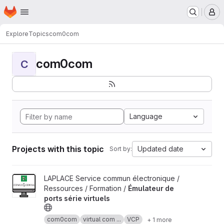
Homepage
Skip to main content
M
Explore
Topics
com0com
com0com
C
Language
Projects with this topic
Updated date
Sort by:
View Émulateur de ports série virtuels project
LAPLACE Service commun électronique /
Ressources / Formation /
Émulateur de
ports série virtuels
com0com
virtual com ...
VCP
+ 1 more