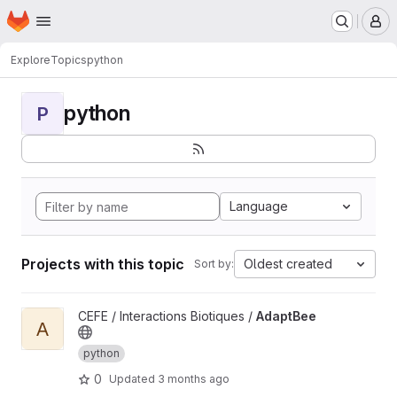
Homepage
Skip to main content
M
Explore
Topics
python
python
P
Language
Projects with this topic
Oldest created
Sort by:
View AdaptBee project
CEFE / Interactions Biotiques /
AdaptBee
A
python
0
Updated
3 months ago