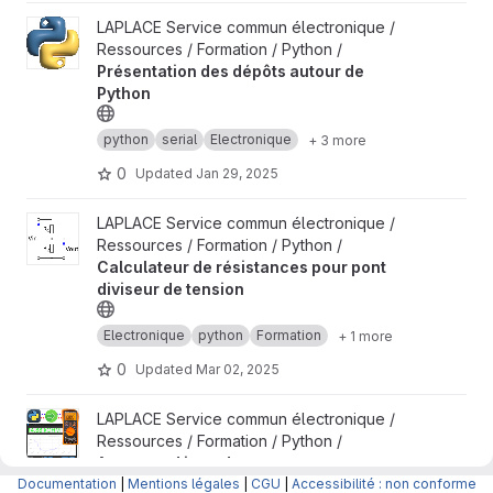
View Présentation des dépôts autour de Python project
LAPLACE Service commun électronique /
Ressources / Formation / Python /
Présentation des dépôts autour de
Python
python
serial
Electronique
+ 3 more
0
Updated
Jan 29, 2025
View Calculateur de résistances pour pont diviseur de tension p
LAPLACE Service commun électronique /
Ressources / Formation / Python /
Calculateur de résistances pour pont
diviseur de tension
Electronique
python
Formation
+ 1 more
0
Updated
Mar 02, 2025
View Automated impedance measurement project
LAPLACE Service commun électronique /
Ressources / Formation / Python /
Automated impedance measurement
Documentation
|
Mentions légales
|
CGU
|
Accessibilité : non conforme