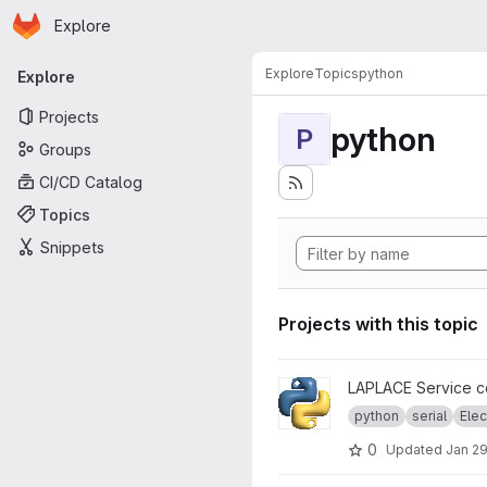
Homepage
Skip to main content
Explore
Primary navigation
Explore
Topics
python
Explore
Projects
python
P
Groups
CI/CD Catalog
Topics
Snippets
Projects with this topic
View Présentation des dépôt
LAPLACE Service co
python
serial
Elec
0
Updated
Jan 29