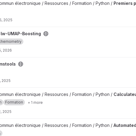
 project
mmun électronique / Ressources / Formation / Python /
Premiers 
5, 2025
ect
/
lw-UMAP-Boosting
chemometry
5, 2026
mstools
, 2025
ces pour pont diviseur de tension project
mmun électronique / Ressources / Formation / Python /
Calculateu
n
Formation
+ 1 more
, 2025
measurement project
mmun électronique / Ressources / Formation / Python /
Automate
A