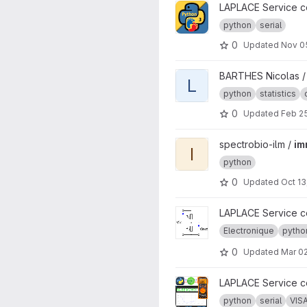
View Premiers pas en Python
LAPLACE Service co
python
serial
0
Updated
Nov 0
View lw-UMAP-Boosting proj
BARTHES Nicolas 
L
python
statistics
0
Updated
Feb 2
View immstools project
spectrobio-ilm /
im
I
python
0
Updated
Oct 13
View Calculateur de résistan
LAPLACE Service co
Electronique
pytho
0
Updated
Mar 02
View Automated impedance 
LAPLACE Service co
python
serial
VIS