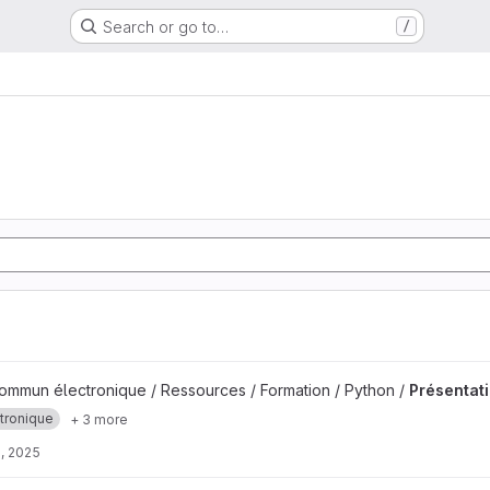
Search or go to…
/
s autour de Python project
mmun électronique / Ressources / Formation / Python /
Présentati
tronique
+ 3 more
, 2025