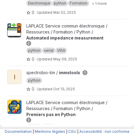
Electronique
python
Formation
+ 1 more
0
Updated
Mar 02, 2025
View Automated impedance measurement project
LAPLACE Service commun électronique /
Ressources / Formation / Python /
Automated impedance measurement
python
serial
VISA
0
Updated
May 09, 2025
View immstools project
spectrobio-ilm /
immstools
I
python
0
Updated
Oct 13, 2025
View Premiers pas en Python project
LAPLACE Service commun électronique /
Ressources / Formation / Python /
Premiers pas en Python
python
serial
Documentation
|
Mentions légales
|
CGU
|
Accessibilité : non conforme