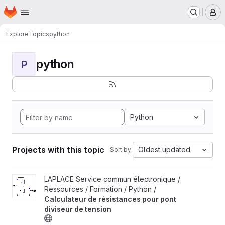
Homepage
Skip to main content
M
Explore
Topics
python
python
P
Python
Projects with this topic
Oldest updated
Sort by:
View Calculateur de résistances pour pont diviseur de tension p
LAPLACE Service commun électronique /
Ressources / Formation / Python /
Calculateur de résistances pour pont
diviseur de tension