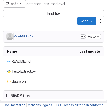
main
detection-latin-medieval
Find file
Code
Act
History
eb589e0e
Name
Last update
README.md
Text-Extract.py
data.json
README.md
Documentation
|
Mentions légales
|
CGU
|
Accessibilité : non conforme
Détection de Latin Médieval