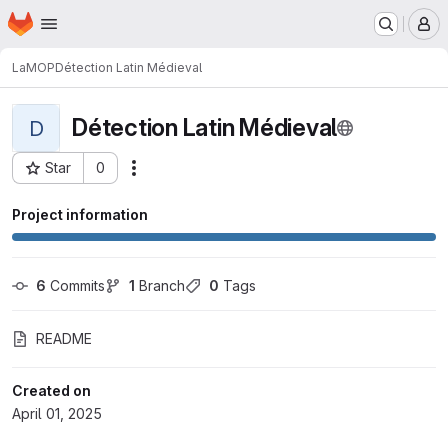
Homepage
Skip to main content
M
LaMOP
Détection Latin Médieval
Détection Latin Médieval
D
Star
0
Actions
Project ID: 3391
Project information
6
 Commits
1
 Branch
0
 Tags
README
Created on
April 01, 2025