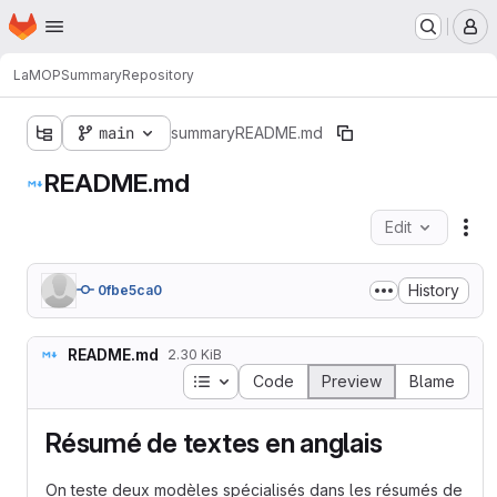
Homepage
Skip to main content
M
LaMOP
Summary
Repository
main
summary
README.md
README.md
Edit
Fil
History
0fbe5ca0
README.md
2.30 KiB
Table of contents
Code
Preview
Blame
Résumé de textes en anglais
On teste deux modèles spécialisés dans les résumés de