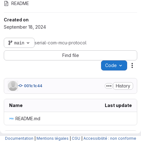
README
Created on
September 18, 2024
main
serial-com-mcu-protocol
Find file
Code
Act
History
001c1c44
Name
Last update
README.md
README.md
Documentation
|
Mentions légales
|
CGU
|
Accessibilité : non conforme