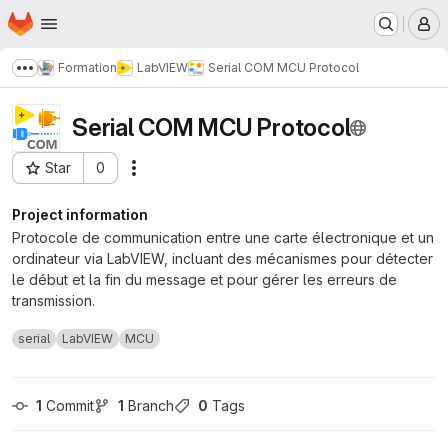
Homepage
Skip to main content
M
Formation
LabVIEW
Serial COM MCU Protocol
Show more breadcrumbs
Serial COM MCU Protocol
Star
0
Actions
Project ID: 2506
Project information
Protocole de communication entre une carte électronique et un
ordinateur via LabVIEW, incluant des mécanismes pour détecter
le début et la fin du message et pour gérer les erreurs de
transmission.
serial
LabVIEW
MCU
1
 Commit
1
 Branch
0
 Tags