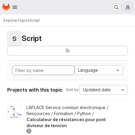
Homepage
Skip to main content
M
Explore
Topics
Script
Script
S
Language
Projects with this topic
Updated date
Sort by:
View Calculateur de résistances pour pont diviseur de tension p
LAPLACE Service commun électronique /
Ressources / Formation / Python /
Calculateur de résistances pour pont
diviseur de tension