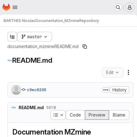
Homepage
Skip to main content
M
BARTHES Nicolas
Documentation_MZmine
Repository
master
documentation_mzmine
README.md
README.md
Edit
Fil
History
c9ec6205
README.md
591 B
Table of contents
Code
Preview
Blame
Documentation MZmine