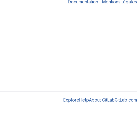
Documentation
|
Mentions légales
Explore
Help
About GitLab
GitLab com