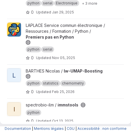
python
serial
Electronique
+ 3 more
0
Updated
Jan 29, 2025
View Premiers pas en Python project
LAPLACE Service commun électronique /
Ressources / Formation / Python /
Premiers pas en Python
python
serial
0
Updated
Nov 05, 2025
View lw-UMAP-Boosting project
BARTHES Nicolas /
lw-UMAP-Boosting
L
python
statistics
chemometry
0
Updated
Feb 25, 2026
View immstools project
spectrobio-ilm /
immstools
I
python
0
Updated
Oct 13, 2025
Documentation
|
Mentions légales
|
CGU
|
Accessibilité : non conforme