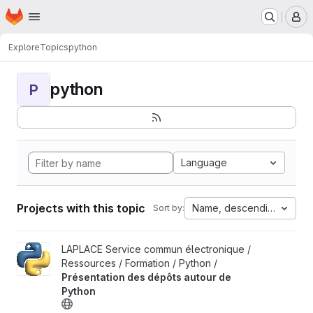
Homepage
Skip to main content
M
Explore
Topics
python
python
P
Language
Projects with this topic
Name, descending
Sort by:
View Présentation des dépôts autour de Python project
LAPLACE Service commun électronique /
Ressources / Formation / Python /
Présentation des dépôts autour de
Python